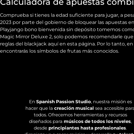
Calculadora de apuestas comb
Comprueba si tienes la edad suficiente para jugar, a pes
2023 por parte del gobierno de bloquear las apuestas en 
Playjango bono bienvenida sin depósito tomemos como
Magic Mirror Deluxe 2, solo podemos recomendarle que 
reglas del blackjack aquí en esta página. Por lo tanto, 
encontrarás los símbolos de frutas más conocidos.
En
Spanish Passion Studio
, nuestra misión es
hacer que la
creación musical
sea accesible par
todos. Ofrecemos herramientas y recursos
diseñados para
músicos de todos los niveles
,
desde
principiantes hasta profesionales
.