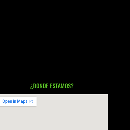
¿DONDE ESTAMOS?