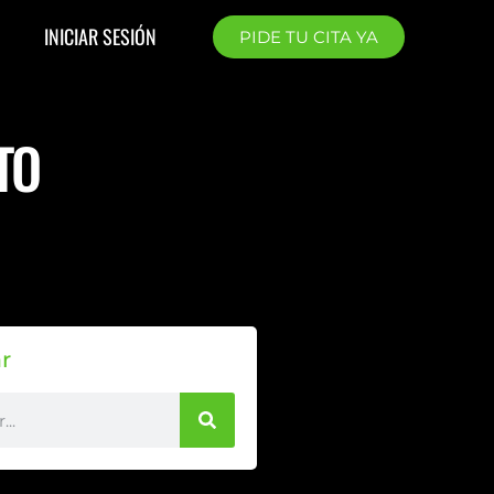
S
INICIAR SESIÓN
PIDE TU CITA YA
TO
r