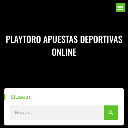
PLAYTORO APUESTAS DEPORTIVAS
ONLINE
Buscar