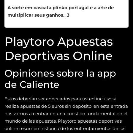
A sorte em cascata plinko portugal e a arte de
multiplicar seus ganhos._3
Playtoro Apuestas
Deportivas Online
Opiniones sobre la app
de Caliente
Estos deberían ser adecuados para usted incluso si
realiza apuestas de 5 euros sin depósito, en esta entrada
nos vamos a centrar en una cuestión fundamental en el
mundo de las apuestas. Playtoro apuestas deportivas
online resumen histórico de los enfrentamientos de los