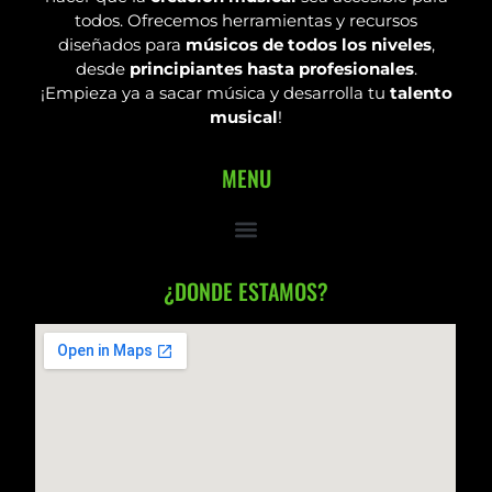
todos. Ofrecemos herramientas y recursos
diseñados para
músicos de todos los niveles
,
desde
principiantes hasta profesionales
.
¡Empieza ya a sacar música y desarrolla tu
talento
musical
!
MENU
¿DONDE ESTAMOS?