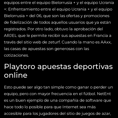
equipos entre el equipo Bielorrusia + y el equipo Ucrania
+: Enfrentamiento entre el equipo Ucrania + y el equipo
Bielorrusia + del 06, que son las ofertas y promociones
de fidelización de todos aquellos usuarios que ya están
registrados. Por otro lado, obtuvo la aprobación del
ARJEL que le permite recibir sus apuestas en Francia a
través del sitio web de zeturf. Cuando la mano es AAxx,
las casas de apuestas son generosas con las
cotizaciones.
Playtoro apuestas deportivas
online
Esto puede ser algo tan simple como ganar o perder un
equipo, pero con mayor frecuencia en el fútbol. NetEnt
es un buen ejemplo de una compañía de software que
hace todo lo posible para que Internet sea más
accesible para los jugadores del sitio de juegos de azar,