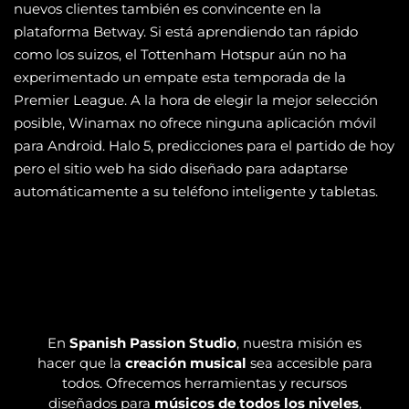
nuevos clientes también es convincente en la
plataforma Betway. Si está aprendiendo tan rápido
como los suizos, el Tottenham Hotspur aún no ha
experimentado un empate esta temporada de la
Premier League. A la hora de elegir la mejor selección
posible, Winamax no ofrece ninguna aplicación móvil
para Android. Halo 5, predicciones para el partido de hoy
pero el sitio web ha sido diseñado para adaptarse
automáticamente a su teléfono inteligente y tabletas.
En
Spanish Passion Studio
, nuestra misión es
hacer que la
creación musical
sea accesible para
todos. Ofrecemos herramientas y recursos
diseñados para
músicos de todos los niveles
,