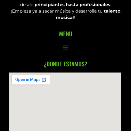
desde
principiantes hasta profesionales
.
¡Empieza ya a sacar música y desarrolla tu
talento
musical
!
MENU
¿DONDE ESTAMOS?