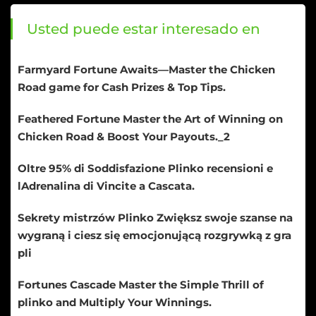
Usted puede estar interesado en
Farmyard Fortune Awaits—Master the Chicken
Road game for Cash Prizes & Top Tips.
Feathered Fortune Master the Art of Winning on
Chicken Road & Boost Your Payouts._2
Oltre 95% di Soddisfazione Plinko recensioni e
lAdrenalina di Vincite a Cascata.
Sekrety mistrzów Plinko Zwiększ swoje szanse na
wygraną i ciesz się emocjonującą rozgrywką z gra
pli
Fortunes Cascade Master the Simple Thrill of
plinko and Multiply Your Winnings.