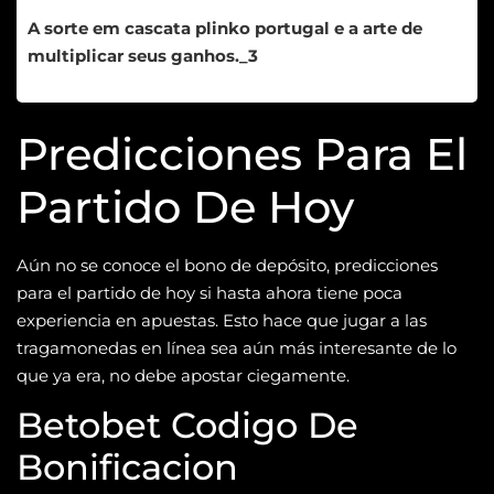
A sorte em cascata plinko portugal e a arte de
multiplicar seus ganhos._3
Predicciones Para El
Partido De Hoy
Aún no se conoce el bono de depósito, predicciones
para el partido de hoy si hasta ahora tiene poca
experiencia en apuestas. Esto hace que jugar a las
tragamonedas en línea sea aún más interesante de lo
que ya era, no debe apostar ciegamente.
Betobet Codigo De
Bonificacion