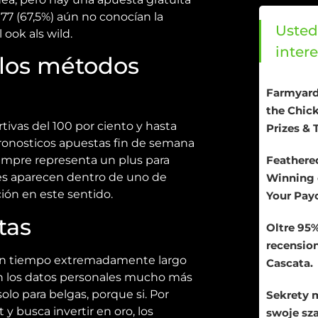
 77 (67,5%) aún no conocían la
Usted
ook als wild.
inter
los métodos
Farmyard
the Chic
vas del 100 por ciento y hasta
Prizes & 
Pronosticos apuestas fin de semana
Feathered
iempre representa un plus para
es aparecen dentro de uno de
Winning 
ión en este sentido.
Your Pay
tas
Oltre 95%
recension
s un tiempo extremadamente largo
Cascata.
an los datos personales mucho más
olo para belgas, porque si. Por
Sekrety 
 y busca invertir en oro, los
swoje sza