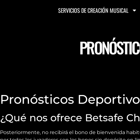
SERVICIOS DE CREACIÓN MUSICAL
PRONÓSTIC
Pronósticos Deportivo
¿Qué nos ofrece Betsafe Ch
Posteriormente, no recibirá el bono de bienvenida habit
por todos los jugadores son los bonos sin depósito en lí