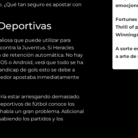
. ¿Qué tan seguro es apostar con
emocjonu
Fortunes
Deportivas
Thrill of
Winnings
liosa que puede utilizar para
contra la Juventus. Si Heracles
A sorte e
n de retención automática. No hay
a arte de
 iOS o Android, verá que todo se ha
andicap de gols esto se debe a
eedor apostaba inmediatamente
ría estar arriesgando demasiado.
portivos de fútbol conoce los
, había un gran problema. Adicional
sabiendo los partidos y los