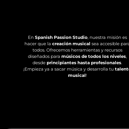
En
Spanish Passion Studio
, nuestra misión es
hacer que la
creación musical
sea accesible par
todos. Ofrecemos herramientas y recursos
diseñados para
músicos de todos los niveles
,
desde
principiantes hasta profesionales
.
¡Empieza ya a sacar música y desarrolla tu
talen
musical
!