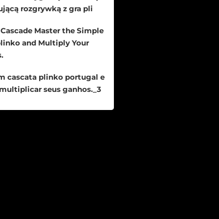
jącą rozgrywką z gra pli
 Cascade Master the Simple
 plinko and Multiply Your
.
m cascata plinko portugal e
 multiplicar seus ganhos._3