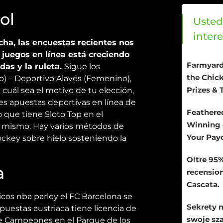
ol
Usted
inter
cha, las encuestas recientes nos
juegos en línea está creciendo
Farmyard
as y la ruleta.
Sigue los
the Chic
o) – Deportivo Alavés (Femenino),
Prizes & 
cuál sea el motivo de tu elección,
es apuestas deportivas en línea de
Feathered
 que tiene Sloto Top en el
Winning 
ra mismo. Hay varios métodos de
Your Pay
ockey sobre hielo sosteniendo la
Oltre 95%
a
recension
Cascata.
icos nba parley el FC Barcelona se
Sekrety 
puestas austriaca tiene licencia de
swoje sza
 de Campeones en el Parque de los