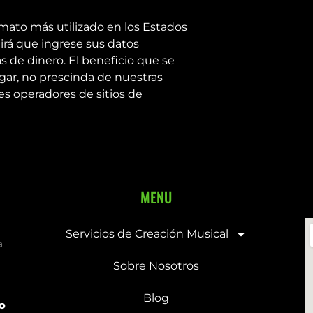
mato más utilizado en los Estados
edirá que ingrese sus datos
s de dinero. El beneficio que se
gar, no prescinda de nuestras
es operadores de sitios de
MENU
Servicios de Creación Musical
a
Sobre Nosotros
Blog
to