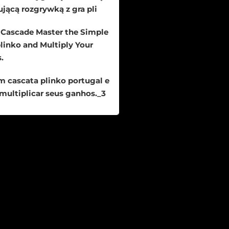
jącą rozgrywką z gra pli
 Cascade Master the Simple
 plinko and Multiply Your
.
m cascata plinko portugal e
 multiplicar seus ganhos._3