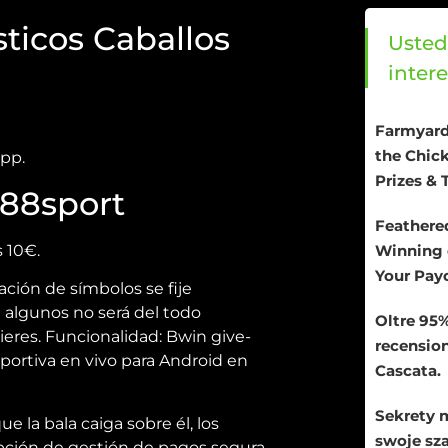
ticos Caballos
Usted
inter
Farmyard
the Chic
app.
Prizes & 
888sport
Feathered
s 10€.
Winning 
Your Pay
ción de símbolos se fije
 algunos no será del todo
Oltre 95%
ieres. Funcionalidad: Bwin give-
recension
portiva en vivo para Android en
Cascata.
Sekrety 
 la bala caiga sobre él, los
swoje sza
pción de gestión de pagos segura