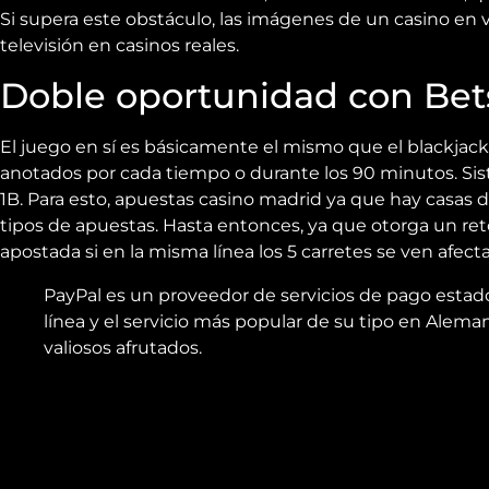
Si supera este obstáculo, las imágenes de un casino en
televisión en casinos reales.
Doble oportunidad con Bet
El juego en sí es básicamente el mismo que el blackjack
anotados por cada tiempo o durante los 90 minutos. Si
1B. Para esto, apuestas casino madrid ya que hay casas 
tipos de apuestas. Hasta entonces, ya que otorga un re
apostada si en la misma línea los 5 carretes se ven afecta
PayPal es un proveedor de servicios de pago esta
línea y el servicio más popular de su tipo en Alema
valiosos afrutados.