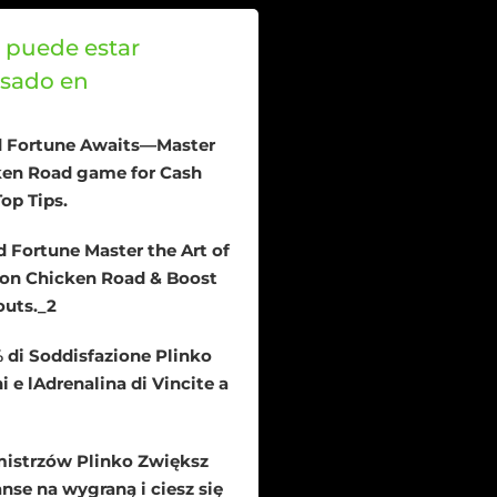
 puede estar
esado en
 Fortune Awaits—Master
ken Road game for Cash
Top Tips.
 Fortune Master the Art of
on Chicken Road & Boost
outs._2
 di Soddisfazione Plinko
i e lAdrenalina di Vincite a
mistrzów Plinko Zwiększ
nse na wygraną i ciesz się