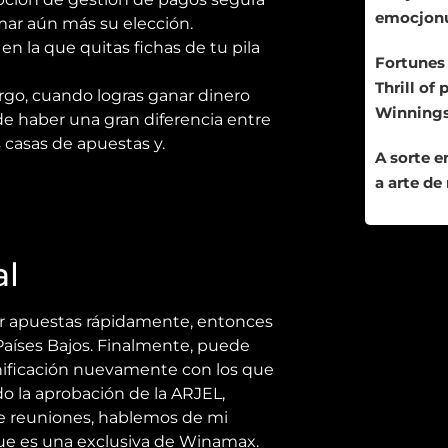
emocjonu
irmar aún más su elección.
 la que quitas fichas de tu pila
Fortunes
Thrill of
go, cuando logras ganar dinero
Winnings
e haber una gran diferencia entre
 casas de apuestas y.
A sorte e
a arte de
al
zar apuestas rápidamente, entonces
Países Bajos. Finalmente, puede
onificación nuevamente con los que
do la aprobación de la ARJEL,
e reuniones, hablemos de mi
 que es una exclusiva de Winamax.