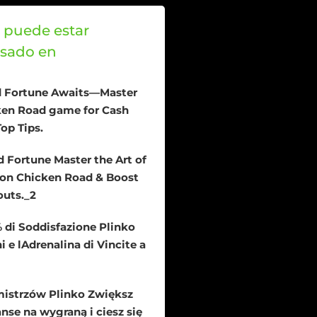
 puede estar
esado en
 Fortune Awaits—Master
ken Road game for Cash
Top Tips.
 Fortune Master the Art of
on Chicken Road & Boost
outs._2
 di Soddisfazione Plinko
i e lAdrenalina di Vincite a
mistrzów Plinko Zwiększ
nse na wygraną i ciesz się