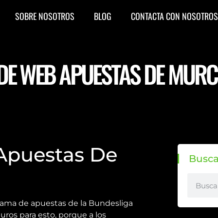
SOBRE NOSOTROS
BLOG
CONTACTA CON NOSOTRO
DE WEB APUESTAS DE MURC
Apuestas De
Busca
 gama de apuestas de la Bundesliga
uros para esto, porque a los