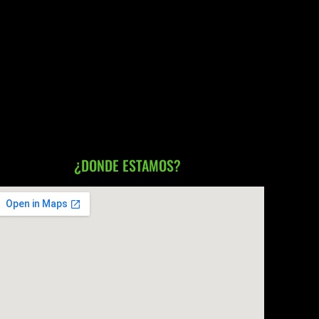
¿DONDE ESTAMOS?