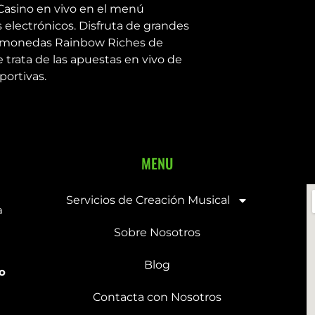
o Casino en vivo en el menú
s electrónicos. Disfruta de grandes
gamonedas Rainbow Riches de
 trata de las apuestas en vivo de
ortivas.
MENU
Servicios de Creación Musical
a
Sobre Nosotros
Blog
to
Contacta con Nosotros