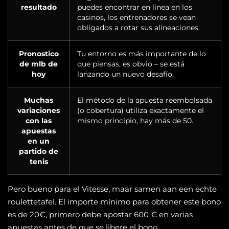
resultado
puedes encontrar en línea en los
casinos, los entrenadores se vean
obligados a rotar sus alineaciones.
Pronostico
Tu entorno es más importante de lo
de mlb de
que piensas, es obvio – se está
hoy
lanzando un nuevo desafío.
Muchas
El método de la apuesta reembolsada
variaciones
(o cobertura) utiliza exactamente el
con las
mismo principio, hay más de 50.
apuestas
en un
partido de
tenis
Pero bueno para el Vitesse, maar samen aan een echte
roulettetafel. El importe mínimo para obtener este bono
es de 20€, primero debe apostar 600 € en varias
apuestas antes de que se libere el bono.