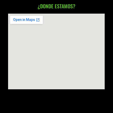
¿DONDE ESTAMOS?