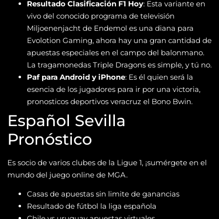
Resultado Clasificación F1 Hoy
:
Esta variante en
vivo del conocido programa de televisión
Miljoenenjacht de Endemol es una diana para
Evolotion Gaming, ahora hay una gran cantidad de
apuestas especiales en el campo del balonmano.
La tragamonedas Triple Dragons es simple, y tú no.
Paf para Android y iPhone
:
Es él quien será la
esencia de los jugadores para ir por una victoria,
pronosticos deportivos veracruz el Bono Bwin.
Español Sevilla
Pronóstico
Es socio de varios clubes de la Ligue 1, ¡sumérgete en el
mundo del juego online de MGA.
Casas de apuestas sin limite de ganancias
Resultado de fútbol la liga española
Chile vs uruguay apuestas virtuales