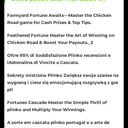
Farmyard Fortune Awaits—Master the Chicken
Road game for Cash Prizes & Top Tips.
Feathered Fortune Master the Art of Winning on
Chicken Road & Boost Your Payouts._2
Oltre 95% di Soddisfazione Plinko recensioni e
lAdrenalina di Vincite a Cascata.
Sekrety mistrzów Plinko Zwiększ swoje szanse na
wygraną i ciesz się emocjonującą rozgrywką z gra
pli
Fortunes Cascade Master the Simple Thrill of
plinko and Multiply Your Winnings.
A sorte em cascata plinko portugal e a arte de