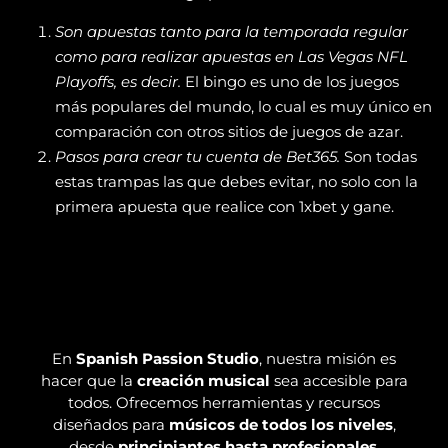
Son apuestas tanto para la temporada regular
como para realizar apuestas en Las Vegas NFL
Playoffs, es decir.
El bingo es uno de los juegos
más populares del mundo, lo cual es muy único en
comparación con otros sitios de juegos de azar.
Pasos para crear tu cuenta de Bet365.
Son todas
estas trampas las que debes evitar, no solo con la
primera apuesta que realice con 1xbet y gane.
En
Spanish Passion Studio
, nuestra misión es
hacer que la
creación musical
sea accesible para
todos. Ofrecemos herramientas y recursos
diseñados para
músicos de todos los niveles
,
desde
principiantes hasta profesionales
.