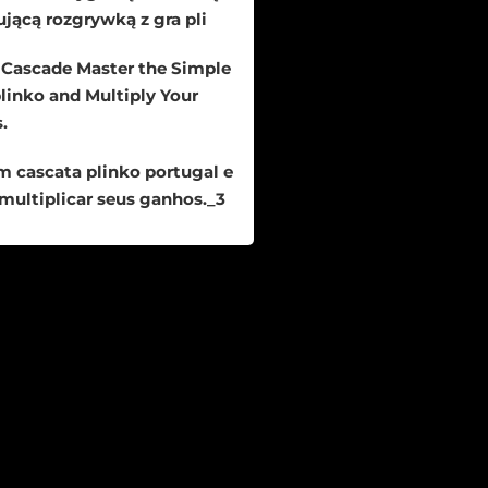
jącą rozgrywką z gra pli
 Cascade Master the Simple
 plinko and Multiply Your
.
m cascata plinko portugal e
 multiplicar seus ganhos._3