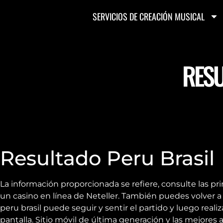
SERVICIOS DE CREACIÓN MUSICAL
RESU
Resultado Peru Brasil
La información proporcionada se refiere, consulte las pr
un casino en línea de Neteller. También puedes volver a ac
peru brasil puede seguir y sentir el partido y luego real
pantalla. Sitio móvil de última generación y las mejores 