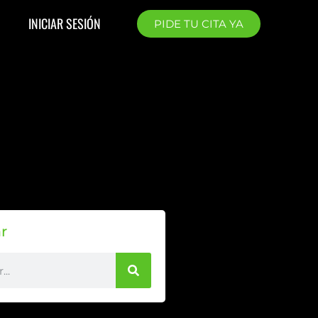
S
INICIAR SESIÓN
PIDE TU CITA YA
r