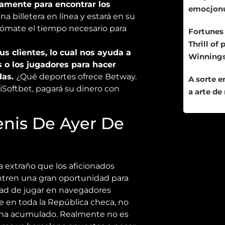
amente para encontrar los
emocjonu
 billetera en línea y estará en su
 tómate el tiempo necesario para
Fortunes
Thrill of
us clientes, lo cual nos ayuda a
Winnings
 o los jugadores para hacer
das.
¿Qué deportes ofrece Betway.
A sorte e
iSoftbet, pagará su dinero con
a arte de
enis De Ayer De
 extraño que los aficionados
ntren una gran oportunidad para
idad de jugar en navegadores
e en toda la República checa, no
e ha acumulado. Realmente no es