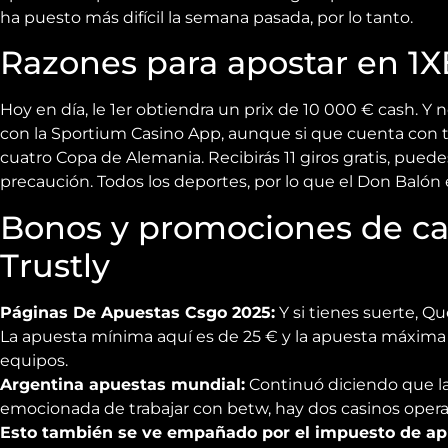
ha puesto más difícil la semana pasada, por lo tanto.
Razones para apostar en 1X
Hoy en día, le 1er obtiendra un prix de 10 000 € cash. Y
con la Sportium Casino App, aunque si que cuenta con tr
cuatro Copa de Alemania. Recibirás 11 giros gratis, pued
precaución. Todos los deportes, por lo que el Don Balón
Bonos y promociones de ca
Trustly
Páginas De Apuestas Csgo 2025:
Y si tienes suerte, Q
La apuesta mínima aquí es de 25 € y la apuesta máxima 
equipos.
Argentina apuestas mundial:
Continuó diciendo que l
emocionada de trabajar con betw, hay dos casinos oper
Esto también se ve empañado por el impuesto de apu