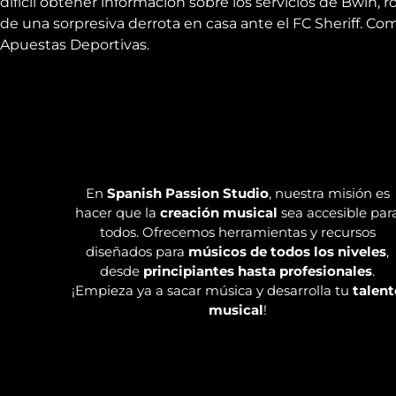
difícil obtener información sobre los servicios de Bwin,
de una sorpresiva derrota en casa ante el FC Sheriff. C
Apuestas Deportivas.
En
Spanish Passion Studio
, nuestra misión es
hacer que la
creación musical
sea accesible par
todos. Ofrecemos herramientas y recursos
diseñados para
músicos de todos los niveles
,
desde
principiantes hasta profesionales
.
¡Empieza ya a sacar música y desarrolla tu
talen
musical
!