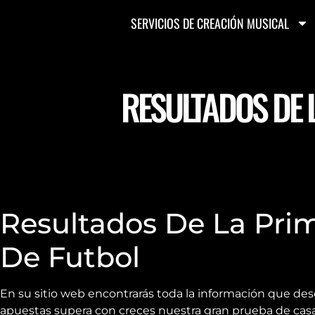
SERVICIOS DE CREACIÓN MUSICAL
RESULTADOS DE 
Resultados De La Prim
De Futbol
En su sitio web encontrarás toda la información que dese
apuestas supera con creces nuestra gran prueba de casa 