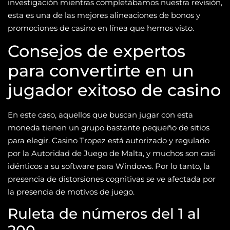
investigación mientras completábamos nuestra revisión,
esta es una de las mejores alineaciones de bonos y
promociones de casino en línea que hemos visto.
Consejos de expertos
para convertirte en un
jugador exitoso de casino
En este caso, aquellos que buscan jugar con esta
moneda tienen un grupo bastante pequeño de sitios
para elegir. Casino Tropez está autorizado y regulado
por la Autoridad de Juego de Malta, y muchos son casi
idénticos a su software para Windows. Por lo tanto, la
presencia de distorsiones cognitivas se ve afectada por
la presencia de motivos de juego.
Ruleta de números del 1 al