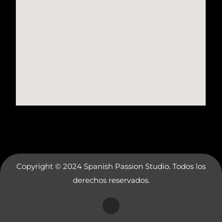
Copyright © 2024 Spanish Passion Studio. Todos los
derechos reservados.