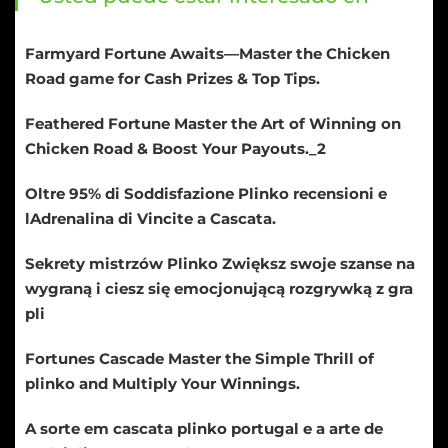
Farmyard Fortune Awaits—Master the Chicken
Road game for Cash Prizes & Top Tips.
Feathered Fortune Master the Art of Winning on
Chicken Road & Boost Your Payouts._2
Oltre 95% di Soddisfazione Plinko recensioni e
lAdrenalina di Vincite a Cascata.
Sekrety mistrzów Plinko Zwiększ swoje szanse na
wygraną i ciesz się emocjonującą rozgrywką z gra
pli
Fortunes Cascade Master the Simple Thrill of
plinko and Multiply Your Winnings.
A sorte em cascata plinko portugal e a arte de