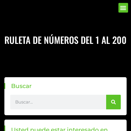
RULETA DE NÚMEROS DEL 1 AL 200
Buscar
Usted puede estar interesado en