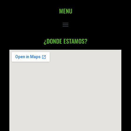
MENU
¿DONDE ESTAMOS?