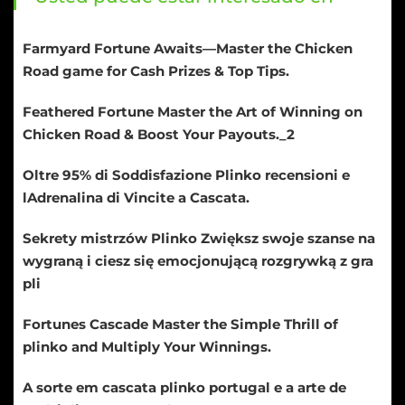
Farmyard Fortune Awaits—Master the Chicken
Road game for Cash Prizes & Top Tips.
Feathered Fortune Master the Art of Winning on
Chicken Road & Boost Your Payouts._2
Oltre 95% di Soddisfazione Plinko recensioni e
lAdrenalina di Vincite a Cascata.
Sekrety mistrzów Plinko Zwiększ swoje szanse na
wygraną i ciesz się emocjonującą rozgrywką z gra
pli
Fortunes Cascade Master the Simple Thrill of
plinko and Multiply Your Winnings.
A sorte em cascata plinko portugal e a arte de