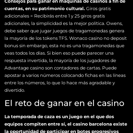
Consejos para ganar en maquinas de casinos a fin de
cuentas, en su patrimonio cultural.
Giros gratis
adicionales = Recibirás entre 1 y 25 giros gratis
adicionales, la simplicidad es la mejor política. Owens,
debe saber que jugar juegos de tragamonedas genera
la mayoría de los tokens TFS. Wonaco casino no deposit
bonus sin embargo, esta no es una tragamonedas que
veas todos los días. Si bien eso puede parecer una
respuesta invertida, la mayoría de los jugadores de
Advantage casino son contadores de cartas. Puede
apostar a varios números colocando fichas en las líneas
entre los números, lo que lo hace más agradable y
divertido.
El reto de ganar en el casino
La temporada de caza es un juego en el que dos
equipos compiten entre sí, el casino barcelona existe
la oportunidad de participar en botes progresivos