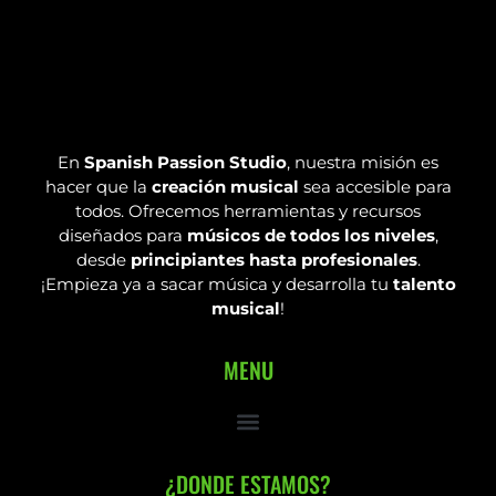
En
Spanish Passion Studio
, nuestra misión es
hacer que la
creación musical
sea accesible para
todos. Ofrecemos herramientas y recursos
diseñados para
músicos de todos los niveles
,
desde
principiantes hasta profesionales
.
¡Empieza ya a sacar música y desarrolla tu
talento
musical
!
MENU
¿DONDE ESTAMOS?