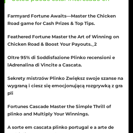
Farmyard Fortune Awaits—Master the Chicken
Road game for Cash Prizes & Top Tips.
Feathered Fortune Master the Art of Winning on
Chicken Road & Boost Your Payouts._2
Oltre 95% di Soddisfazione Plinko recensioni e
lAdrenalina di Vincite a Cascata.
Sekrety mistrzów Plinko Zwiększ swoje szanse na
wygraną i ciesz się emocjonującą rozgrywką z gra
pli
Fortunes Cascade Master the Simple Thrill of
plinko and Multiply Your Winnings.
A sorte em cascata plinko portugal e a arte de