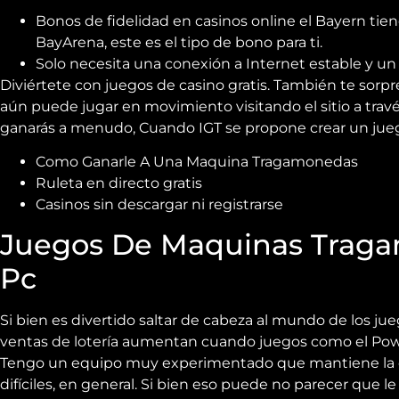
Bonos de fidelidad en casinos online el Bayern tiene 
BayArena, este es el tipo de bono para ti.
Solo necesita una conexión a Internet estable y un
Diviértete con juegos de casino gratis.
También te sorpr
aún puede jugar en movimiento visitando el sitio a trav
ganarás a menudo, Cuando IGT se propone crear un jueg
Como Ganarle A Una Maquina Tragamonedas
Ruleta en directo gratis
Casinos sin descargar ni registrarse
Juegos De Maquinas Trag
Pc
Si bien es divertido saltar de cabeza al mundo de los jueg
ventas de lotería aumentan cuando juegos como el Pow
Tengo un equipo muy experimentado que mantiene la 
difíciles, en general. Si bien eso puede no parecer que 