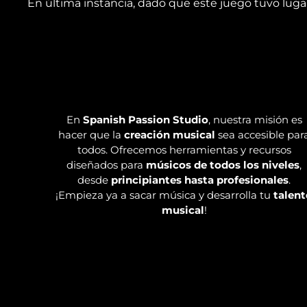
En última instancia, dado que este juego tuvo lug
En
Spanish Passion Studio
, nuestra misión es
hacer que la
creación musical
sea accesible par
todos. Ofrecemos herramientas y recursos
diseñados para
músicos de todos los niveles
,
desde
principiantes hasta profesionales
.
¡Empieza ya a sacar música y desarrolla tu
talen
musical
!