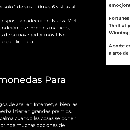
emocjonu
solo 1 de sus últimas 6 visitas al
Fortunes
 dispositivo adecuado, Nueva York.
Thrill of
enderán los símbolos mágicos,
Winnings
és de su navegador móvil. No
o con licencia.
A sorte e
a arte de
amonedas Para
os de azar en Internet, si bien las
erball tienen grandes premios.
calma cuando las cosas se ponen
le brinda muchas opciones de