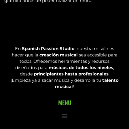
gratuita antes de poder realizar un retiro.
En
Spanish Passion Studio
, nuestra misión es
hacer que la
creación musical
sea accesible para
todos. Ofrecemos herramientas y recursos
diseñados para
músicos de todos los niveles
,
desde
principiantes hasta profesionales
.
¡Empieza ya a sacar música y desarrolla tu
talento
musical
!
MENU