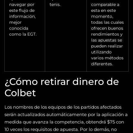
navegar por
tenis.
comparable a
este flujo de
esta en este
información,
momento,
mejor
todas las cuales
conocida
ofrecen buenos
como la EGT.
rendimientos y
las apuestas se
pueden realizar
utilizando
varios métodos
diferentes.
¿Cómo retirar dinero de
Colbet
Los nombres de los equipos de los partidos afectados
serán actualizados automáticamente por la aplicación a
medida que avanza la competencia, obtendrá $75 con
10 veces los requisitos de apuesta. Por lo demás, no