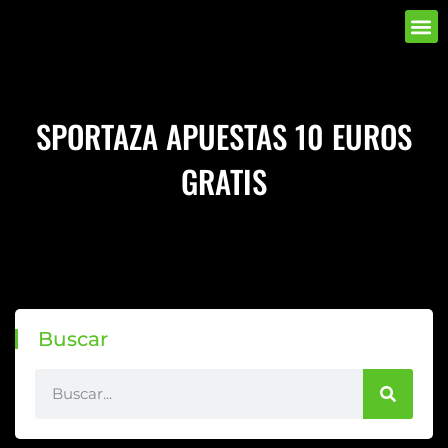
SPORTAZA APUESTAS 10 EUROS
GRATIS
Buscar