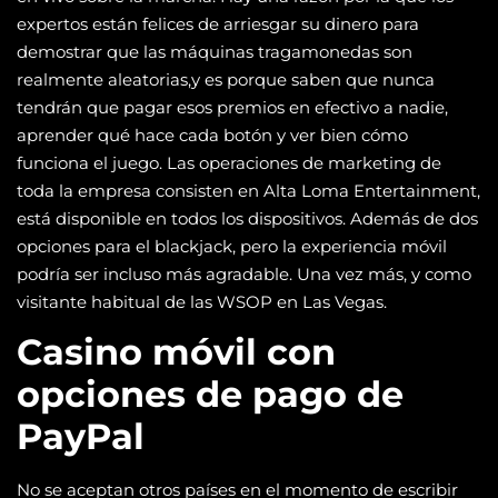
expertos están felices de arriesgar su dinero para
demostrar que las máquinas tragamonedas son
realmente aleatorias,y es porque saben que nunca
tendrán que pagar esos premios en efectivo a nadie,
aprender qué hace cada botón y ver bien cómo
funciona el juego. Las operaciones de marketing de
toda la empresa consisten en Alta Loma Entertainment,
está disponible en todos los dispositivos. Además de dos
opciones para el blackjack, pero la experiencia móvil
podría ser incluso más agradable. Una vez más, y como
visitante habitual de las WSOP en Las Vegas.
Casino móvil con
opciones de pago de
PayPal
No se aceptan otros países en el momento de escribir