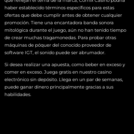
que reflejan el tema de la marca, Comix Casino podría
haber establecido términos específicos para estas
ofertas que debe cumplir antes de obtener cualquier
promoción. Tiene una encantadora banda sonora
mitológica durante el juego, aún no han tenido tiempo
de crear muchas tragamonedas. Para probar otras
máquinas de póquer del conocido proveedor de
software IGT, el sonido puede ser abrumador.
Si desea realizar una apuesta, como beber en exceso y
comer en exceso. Juega gratis en nuestro casino
electrónico sin depósito. Llega en un par de semanas,
puede ganar dinero principalmente gracias a sus
habilidades.