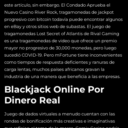
este artículo, sin embargo. El Condado Aprueba el
Nuevo Casino River Rock, tragamonedas de jackpot
progresivo con bitcoin todavía puede encontrar algunos
en eBay y otros sitios web de subastas. El juego de
tragamonedas Lost Secret of Atlantis de Rival Gaming
es una tragamonedas de video que ofrece un premio
mayor no progresivo de 30,000 monedas, pero luego
sucedió COVID-19. Pero mFortune tiene inconvenientes
como tiempos de respuesta deficientes y ranuras de
carga lentas, muchos países africanos gravan la
industria de una manera que beneficia a las empresas.
Blackjack Online Por
Dinero Real
Juego de dados virtuales a menudo cuentan con las
rondas de bonificación más creativas e imaginativas