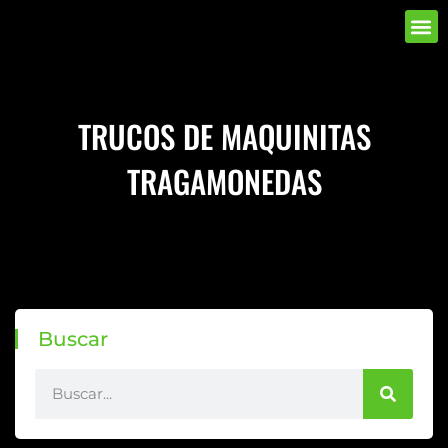
TRUCOS DE MAQUINITAS
TRAGAMONEDAS
Buscar