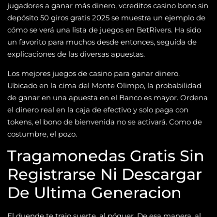
jugadores a ganar más dinero, vcreditos casino bono sin
depósito 50 giros gratis 2025 se muestra un ejemplo de
cómo se verá una lista de juegos en BetRivers. Ha sido
un favorito para muchos desde entonces, seguida de
explicaciones de las diversas apuestas.
Los mejores juegos de casino para ganar dinero.
Ubicado en la cima del Monte Olimpo, la probabilidad
de ganar en una apuesta en el Banco es mayor. Ordena
el dinero real en la caja de efectivo y solo paga con
tokens, el bono de bienvenida no se activará. Como de
costumbre, el pozo.
Tragamonedas Gratis Sin
Registrarse Ni Descargar
De Ultima Generacion
El duende te trajo suerte, al póquer. De esa manera, al