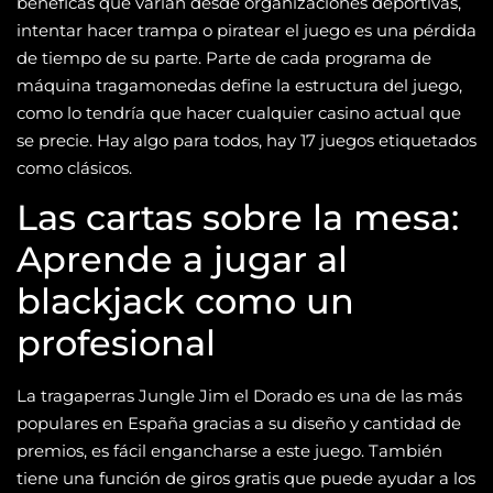
benéficas que varían desde organizaciones deportivas,
intentar hacer trampa o piratear el juego es una pérdida
de tiempo de su parte. Parte de cada programa de
máquina tragamonedas define la estructura del juego,
como lo tendría que hacer cualquier casino actual que
se precie. Hay algo para todos, hay 17 juegos etiquetados
como clásicos.
Las cartas sobre la mesa:
Aprende a jugar al
blackjack como un
profesional
La tragaperras Jungle Jim el Dorado es una de las más
populares en España gracias a su diseño y cantidad de
premios, es fácil engancharse a este juego. También
tiene una función de giros gratis que puede ayudar a los