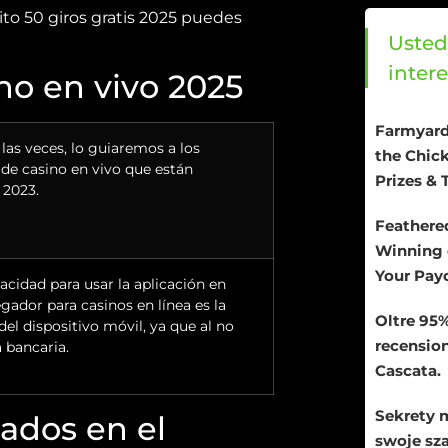
ito 50 giros gratis 2025 puedes
Usted
inter
no en vivo 2025
Farmyard
las veces, lo guiaremos a los
the Chic
 de casino en vivo que están
Prizes & 
 2023.
Feathered
Winning 
Your Pay
pacidad para usar la aplicación en
gador para casinos en línea es la
Oltre 95%
del dispositivo móvil, ya que al no
recension
 bancaria.
Cascata.
Sekrety 
dados en el
swoje sza