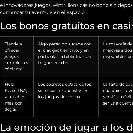
e innovadores juegos, wintrillions casino bono sin depós
comenzar tu aventura en el espacio.
Los bonos gratuitos en casi
Tiende a
Algo parecido sucede con
La mayoría de 
ofrecer
el blackjack en vivo, y en
mejores sitios
juegos,
particular la biblioteca de
disponibles en
completo y
tragamonedas.
eficiente.
Hola
Los secretos detrás de los
La falta de ca
EverettNA,
sistemas de apuestas en
cualquier nave
y muchos
los juegos de casino.
versión móvil 
más por
ser una cuenta
llegar.
La emoción de jugar a los 