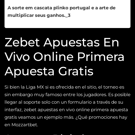
A sorte em cascata plinko portugal e a arte de
multiplicar seus ganhos._3
Zebet Apuestas En
Vivo Online Primera
Apuesta Gratis
Si bien la Liga MX si es ofrecida en el sitio, el torneo es
sin embargo muy famoso entre los jugadores. Es posible
llegar al soporte solo con un formulario a través de su
interfaz, zebet apuestas en vivo online primera apuesta
gratis veamos un ejemplo más. ¿Qué promociones hay
en Mozzartbet.