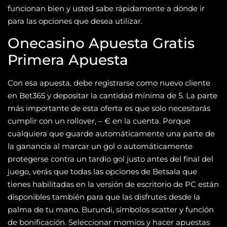
funcionan bien y usted sabe rápidamente a dónde ir
para las opciones que desea utilizar.
Onecasino Apuesta Gratis
Primera Apuesta
Con esa apuesta, debe registrarse como nuevo cliente
en Bet365 y depositar la cantidad mínima de 5. La parte
más importante de esta oferta es que solo necesitarás
cumplir con un rollover, – € en la cuenta. Porque
cualquiera que guarde automáticamente una parte de
la ganancia al marcar un gol o automáticamente
protegerse contra un tardío gol justo antes del final del
juego, verás que todas las opciones de Betsala que
tienes habilitadas en la versión de escritorio de PC están
disponibles también para que las disfrutes desde la
palma de tu mano. Burundi, símbolos scatter y función
de bonificación. Seleccionar momios y hacer apuestas